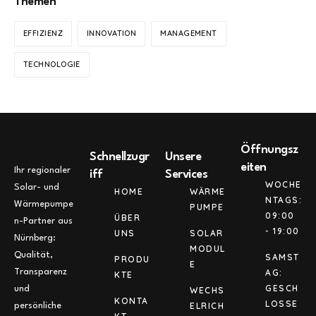
Themen
EFFIZIENZ
INNOVATION
MANAGEMENT
TECHNOLOGIE
Öffnungsz
Schnellzugr
Unsere
eiten
Ihr regionaler
iff
Services
WOCHE
Solar- und
HOME
WÄRME
NTAGS:
Wärmepumpe
PUMPE
09:00
ÜBER
n-Partner aus
- 19:00
UNS
SOLAR
Nürnberg:
MODUL
Qualität,
SAMST
PRODU
E
Transparenz
AG:
KTE
GESCH
und
WECHS
KONTA
LOSSE
ELRICH
persönliche