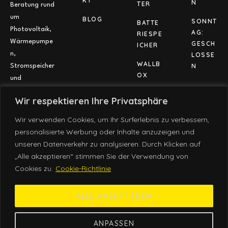
KT
N
TER
Beratung rund
um
BLOG
SONNT
BATTE
Photovoltaik,
AG:
RIESPE
Wärmepumpe
GESCH
ICHER
n,
LOSSE
WALLB
N
Stromspeicher
OX
und
Ladeinfrastru
Wir respektieren Ihre Privatsphäre
ktur – alles
aus einer
Wir verwenden Cookies, um Ihr Surferlebnis zu verbessern,
Hand.
personalisierte Werbung oder Inhalte anzuzeigen und
unseren Datenverkehr zu analysieren. Durch Klicken auf
„Alle akzeptieren“ stimmen Sie der Verwendung von
Cookies zu.
Cookie-Richtlinie
© 2025 nexsun. Alle Rechte vorbehalten.
ALLE AKZEPTIEREN
COOKIES
IMPRESSUM
ANPASSEN